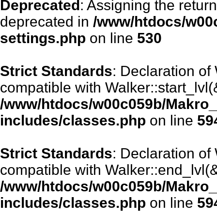
Deprecated
: Assigning the retur
deprecated in
/www/htdocs/w00
settings.php
on line
530
Strict Standards
: Declaration of
compatible with Walker::start_lvl(
/www/htdocs/w00c059b/Makro_
includes/classes.php
on line
59
Strict Standards
: Declaration o
compatible with Walker::end_lvl(&
/www/htdocs/w00c059b/Makro_
includes/classes.php
on line
59