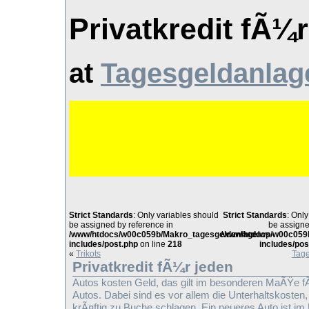
Privatkredit fÃ¼
at
Tagesgeldanlage
Strict Standards
: Only variables should
Strict Standards
: Onl
be assigned by reference in
be assigne
/www/htdocs/w00c059b/Makro_tagesgeldanlage/wp-
/www/htdocs/w00c059
includes/post.php
on line
218
includes/pos
«
Trikots
Tage
Privatkredit fÃ¼r jeden
Autos kosten Geld, das gilt im besonderen MaÃŸe f
Autos. Dabei sind es vor allem die Unterhaltskosten, 
krÃ¤ftig zu Buche schlagen. Ein neueres Auto ist im 