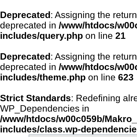
Deprecated
: Assigning the retur
deprecated in
/www/htdocs/w00
includes/query.php
on line
21
Deprecated
: Assigning the retur
deprecated in
/www/htdocs/w00
includes/theme.php
on line
623
Strict Standards
: Redefining alr
WP_Dependencies in
/www/htdocs/w00c059b/Makro_
includes/class.wp-dependenci