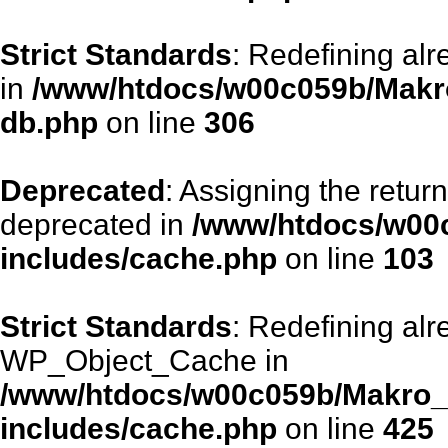
Strict Standards
: Redefining alr
in
/www/htdocs/w00c059b/Makro
db.php
on line
306
Deprecated
: Assigning the retur
deprecated in
/www/htdocs/w00
includes/cache.php
on line
103
Strict Standards
: Redefining alr
WP_Object_Cache in
/www/htdocs/w00c059b/Makro_
includes/cache.php
on line
425