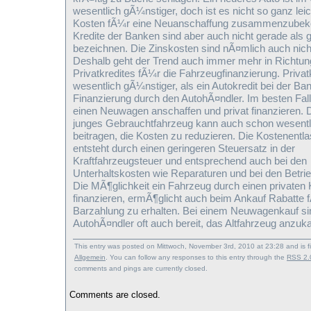
wesentlich gÃ¼nstiger, doch ist es nicht so ganz leic
Kosten fÃ¼r eine Neuanschaffung zusammenzube
Kredite der Banken sind aber auch nicht gerade als
bezeichnen. Die Zinskosten sind nÃ¤mlich auch nich
Deshalb geht der Trend auch immer mehr in Richtun
Privatkredites fÃ¼r die Fahrzeugfinanzierung. Privat
wesentlich gÃ¼nstiger, als ein Autokredit bei der Ba
Finanzierung durch den AutohÃ¤ndler. Im besten Fa
einen Neuwagen anschaffen und privat finanzieren. 
junges Gebrauchtfahrzeug kann auch schon wesentl
beitragen, die Kosten zu reduzieren. Die Kostenentl
entsteht durch einen geringeren Steuersatz in der
Kraftfahrzeugsteuer und entsprechend auch bei den
Unterhaltskosten wie Reparaturen und bei den Betrie
Die MÃ¶glichkeit ein Fahrzeug durch einen privaten 
finanzieren, ermÃ¶glicht auch beim Ankauf Rabatte 
Barzahlung zu erhalten. Bei einem Neuwagenkauf si
AutohÃ¤ndler oft auch bereit, das Altfahrzeug anzuk
This entry was posted on Mittwoch, November 3rd, 2010 at 23:28 and is f
Allgemein
. You can follow any responses to this entry through the
RSS 2.
comments and pings are currently closed.
Comments are closed.